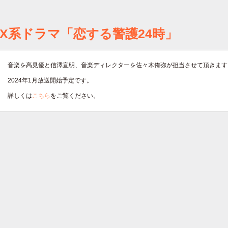
TX系ドラマ「恋する警護24時」
音楽を髙見優と信澤宣明、音楽ディレクターを佐々木侑弥が担当させて頂きます
2024年1月放送開始予定です。
詳しくは
こちら
をご覧ください。