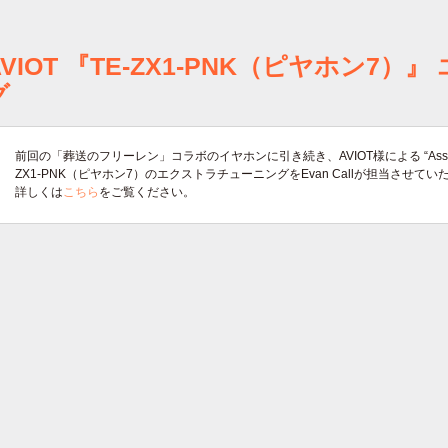
AVIOT 『TE-ZX1-PNK（ピヤホン7
グ
前回の「葬送のフリーレン」コラボのイヤホンに引き続き、AVIOT様による “Assembl
ZX1-PNK（ピヤホン7）のエクストラチューニングをEvan Callが担当させて
詳しくは
こちら
をご覧ください。