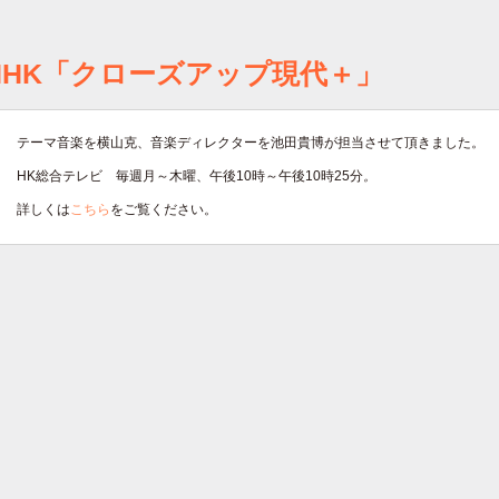
NHK「クローズアップ現代＋」
テーマ音楽を横山克、音楽ディレクターを池田貴博が担当させて頂きました。
HK総合テレビ 毎週月～木曜、午後10時～午後10時25分
。
詳しくは
こちら
をご覧ください。