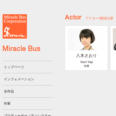
Actor
アクター/脚演出家
八木さおり
Saori Yagi
俳優
トップページ
インフォメーション
全作品
作家
プロデューサー／ディレクター