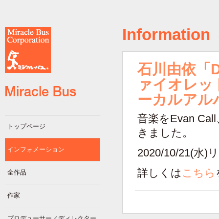
Information
石川由依「De
ァイオレッ
ーカルアルバムL
音楽をEvan 
トップページ
きました。
インフォメーション
2020/10/21(
詳しくは
こちら
全作品
作家
プロデューサー／ディレクター