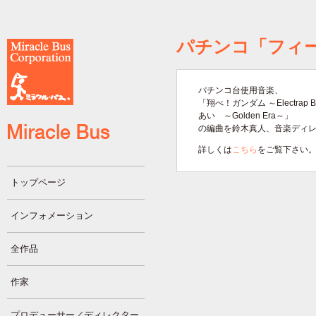
パチンコ「フィ
パチンコ台使用音楽、
「翔べ！ガンダム ～Electrap B
あい ～Golden Era～」
の編曲を鈴木真人、音楽ディ
詳しくは
こちら
をご覧下さい
トップページ
インフォメーション
全作品
作家
プロデューサー／ディレクター