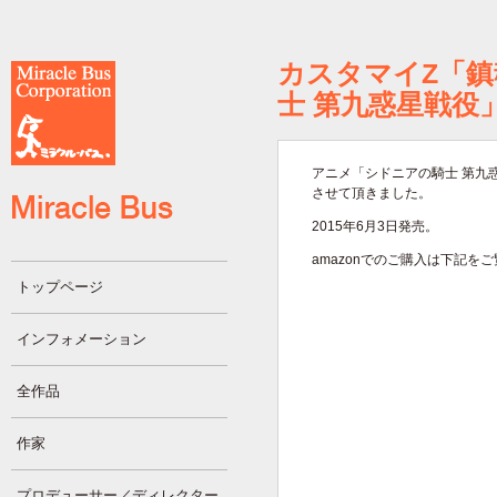
カスタマイZ「鎮
士 第九惑星戦役
アニメ「シドニアの騎士 第九惑
させて頂きました。
2015年6月3日発売。
amazonでのご購入は下記を
トップページ
インフォメーション
全作品
作家
プロデューサー／ディレクター