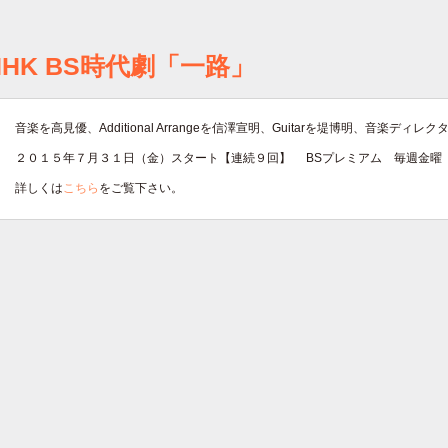
NHK BS時代劇「一路」
音楽を高見優、Additional Arrangeを信澤宣明、Guitarを堤博明、音楽
２０１５年７月３１日（金）スタート【連続９回】 BSプレミアム 毎週金曜
詳しくは
こちら
をご覧下さい。