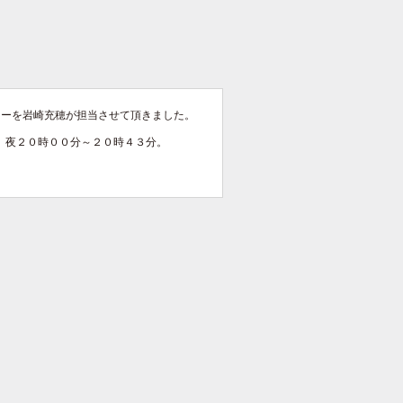
ディレクターを岩崎充穂が担当させて頂きました。
 夜２０時００分～２０時４３分。