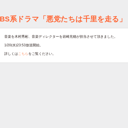
TBS系ドラマ「悪党たちは千里を走る」
音楽を木村秀彬、音楽ディレクターを岩崎充穂が担当させて頂きました。
1/20(水)23:53放送開始。
詳しくは
こちら
をご覧ください。