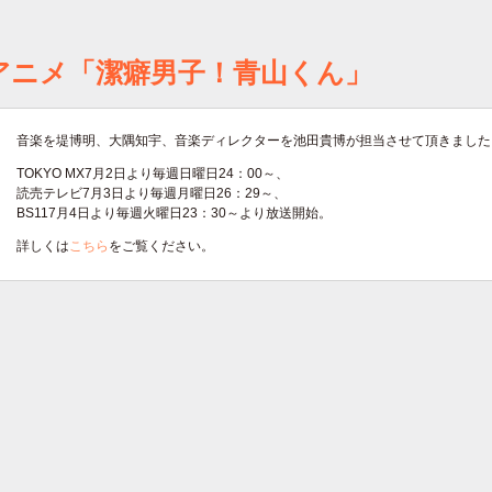
アニメ「潔癖男子！青山くん」
音楽を堤博明、大隅知宇、音楽ディレクターを池田貴博が担当させて頂きました
TOKYO MX7月2日より毎週日曜日24：00～、
読売テレビ7月3日より毎週月曜日26：29～、
BS117月4日より毎週火曜日23：30～より放送開始。
詳しくは
こちら
をご覧ください。