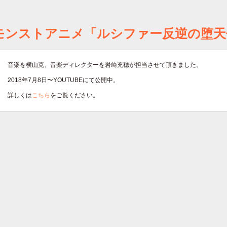
モンストアニメ「ルシファー反逆の堕天
音楽を横山克、音楽ディレクターを岩﨑充穂が担当させて頂きました。
2018年7月8日〜YOUTUBEにて公開中。
詳しくは
こちら
をご覧ください。