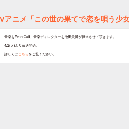
TVアニメ「この世の果てで恋を唄う少女Y
音楽をEvan Call、音楽ディレクターを池田貴博が担当させて頂きます。
4/2(火)より放送開始。
詳しくは
こちら
をご覧ください。