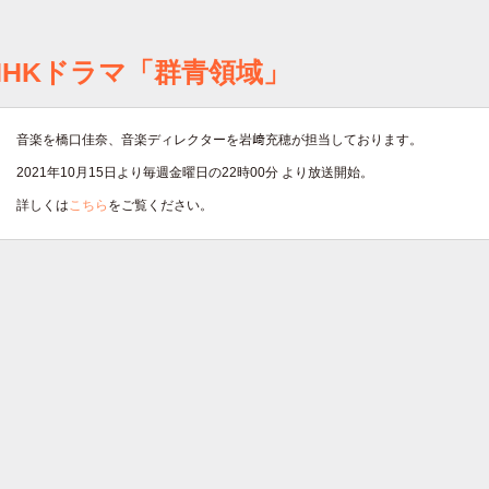
NHKドラマ「群青領域」
音楽を橋口佳奈、音楽ディレクターを岩﨑充穂が担当しております。
2021年10月15日より毎週金曜日の22時00分 より放送開始。
詳しくは
こちら
をご覧ください。