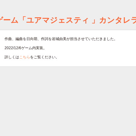
ゲーム「ユアマジェスティ 」カンタレラ『Lily 
作曲、編曲を日向萌、作詞を岩城由美が担当させていただきました。
2022/12/6ゲーム内実装。
詳しくは
こちら
をご覧ください。