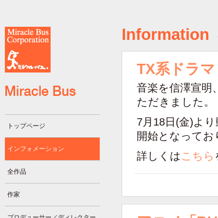
Information
TX系ドラ
音楽を信澤宣明
ただきました。
7月18日(金)よ
トップページ
開始となってお
インフォメーション
詳しくは
こちら
全作品
作家
プロデューサー／ディレクター