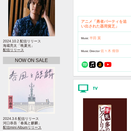
アニメ「勇者パーティを追
い出された器用貧乏」
半田 翼
Music
2024.10.2 配信リリース
海蔵亮太「晩夏光」
配信リリース
佐々木 侑弥
Music Director
NOW ON SALE
2024.3.6 配信リリース
河口恭吾「春風と麒麟」
配信mini Albumリリース