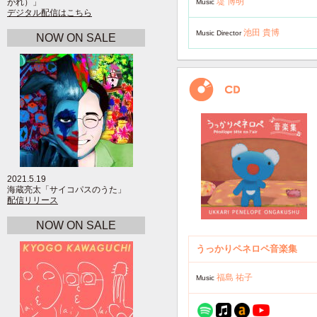
堤 博明
がれ）」
Music
デジタル配信はこちら
池田 貴博
Music Director
NOW ON SALE
2021.5.19
海蔵亮太「サイコパスのうた」
配信リリース
NOW ON SALE
うっかりペネロペ音楽集
福島 祐子
Music