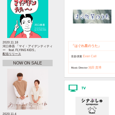
2020.11.18
「はぐれ星のうた」
河口恭吾 「マイ・アイデンティティ
ー feat. FLYING KIDS」
配信リリース
Evan Call
音楽/原案
NOW ON SALE
池田 貴博
Music Director
2020.11.4