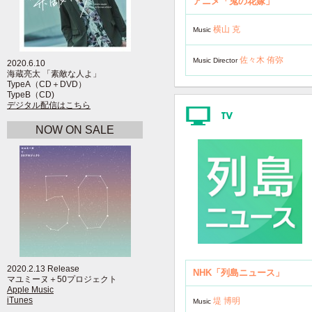
アニメ「鬼の花嫁」
横山 克
Music
佐々木 侑弥
Music Director
2020.6.10
海蔵亮太 「素敵な人よ」
TypeA（CD＋DVD）
TypeB（CD)
デジタル配信はこちら
NOW ON SALE
2020.2.13 Release
NHK「列島ニュース」
マユミーヌ＋50プロジェクト
Apple Music
iTunes
堤 博明
Music