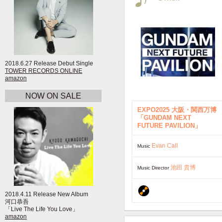
2018.6.27 Release Debut Single
TOWER RECORDS ONLINE
amazon
NOW ON SALE
EXPO2025 大阪・関西万博
「GUNDAM NEXT
FUTURE PAVILION」
Evan Call
Music
池田 貴博
Music Director
2018.4.11 Release New Album
河口恭吾
「Live The Life You Love」
amazon