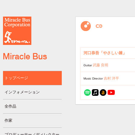
河口恭吾「やさしい棘」
武藤 良明
Guitar
トップページ
吉村 洋平
Music Director
インフォメーション
全作品
作家
プロデューサー／ディレクター