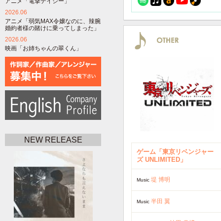
アニメ「電撃デイジー」
2026.06
アニメ「弱気MAX令嬢なのに、辣腕
婚約者様の賭けに乗ってしまった」
2026.06
映画「お姉ちゃんの翠くん」
NEW RELEASE
ゲーム「東京リベンジャー
ズ UNLIMITED」
堤 博明
Music
半田 翼
Music