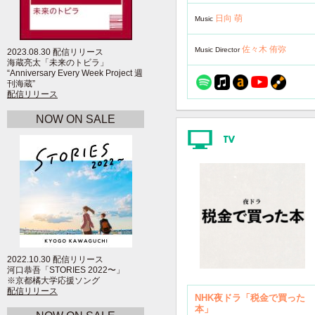
日向 萌
Music
佐々木 侑弥
Music Director
2023.08.30 配信リリース
海蔵亮太「未来のトビラ」
“Anniversary Every Week Project 週
刊海蔵”
配信リリース
NOW ON SALE
2022.10.30 配信リリース
河口恭吾「STORIES 2022〜」
※京都橘大学応援ソング
配信リリース
NHK夜ドラ「税金で買った
本」