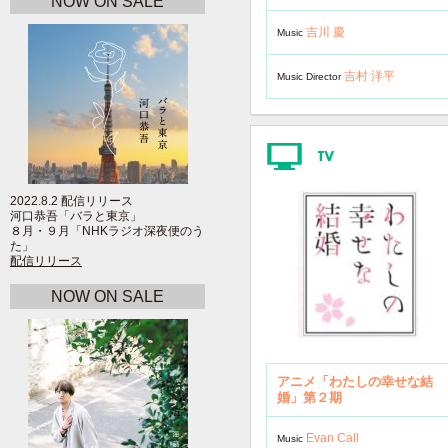
NOW ON SALE
吉川 慶
Music
吉村 洋平
Music Director
2022.8.2 配信リリース
河口恭吾「バラと東京」
８月・９月「NHKラジオ深夜便のう
た」
配信リリース
NOW ON SALE
アニメ「わたしの幸せな結
婚」第２期
Evan Call
Music