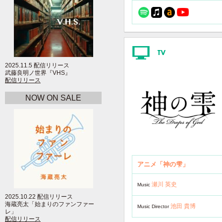
2025.11.5 配信リリース
武藤良明ノ世界『VHS』
配信リリース
NOW ON SALE
アニメ「神の雫」
瀬川 英史
Music
2025.10.22 配信リリース
海蔵亮太「始まりのファンファー
池田 貴博
Music Director
レ」
配信リリース