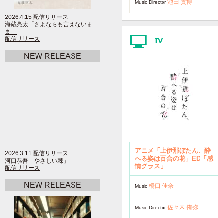
池田 貴博
Music Director
2026.4.15 配信リリース
海蔵亮太「さよならも言えないま
ま」
配信リリース
NEW RELEASE
アニメ「上伊那ぼたん、酔
2026.3.11 配信リリース
へる姿は百合の花」ED「感
河口恭吾「やさしい棘」
情グラス」
配信リリース
NEW RELEASE
橋口 佳奈
Music
佐々木 侑弥
Music Director