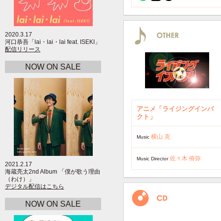
2020.3.17
河口恭吾「lai・lai・lai feat. ISEKI」
配信リリース
NOW ON SALE
アニメ「ライジングインパ
クト」
横山 克
Music
佐々木 侑弥
Music Director
2021.2.17
海蔵亮太2nd Album 「僕が歌う理由
（わけ）」
デジタル配信はこちら
NOW ON SALE