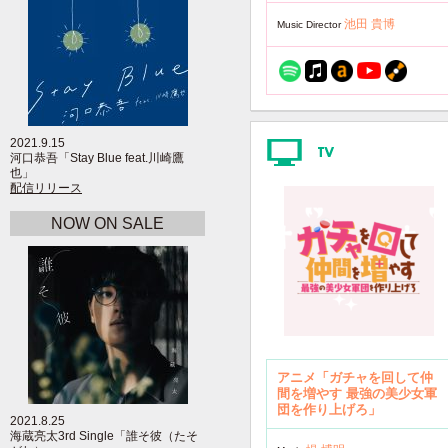
池田 貴博
Music Director
2021.9.15
河口恭吾「Stay Blue feat.川崎鷹
也」
配信リリース
NOW ON SALE
アニメ「ガチャを回して仲
間を増やす 最強の美少女軍
団を作り上げろ」
2021.8.25
海蔵亮太3rd Single「誰そ彼（たそ