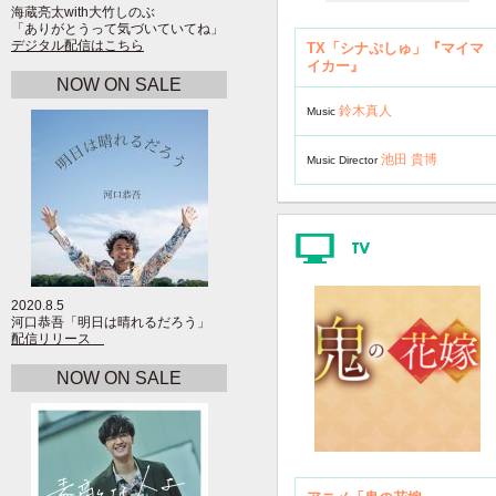
海蔵亮太with大竹しのぶ
「ありがとうって気づいていてね」
デジタル配信はこちら
TX「シナぷしゅ」『マイマ
イカー』
NOW ON SALE
鈴木真人
Music
池田 貴博
Music Director
2020.8.5
河口恭吾「明日は晴れるだろう」
配信リリース
NOW ON SALE