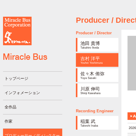
Producer / Direc
Producer / Director
池田 貴博
Takahiro Ikeda
吉村 洋平
Youhei Yoshimura
佐々木 侑弥
トップページ
Yuya Sasaki
川原 伸司
インフォメーション
Shinji Kawahara
全作品
Recording Engineer
稲葉 武
作家
Takeshi Inaba
202
プロデューサー／ディレクター