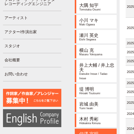
レコーディングエンジニア
大隅 知宇
2025
Tomotaka Osumi
アーティスト
小川 マキ
Maki Ogawa
2025
アクター/作演出家
瀬川 英史
Eishi Segawa
2025
スタジオ
横山 克
2025
Masaru Yokoyama
会社概要
2025
井上大輔 / 井上忠
夫
2025
お問い合わせ
Daisuke Inoue / Tadao
Inoue
2025
堤 博明
2025
Hiroaki Tsutsumi
2025
岩城 由美
Yumi Iwaki
2024
木村 秀彬
Hideakira Kimura
2024
信澤 宣明