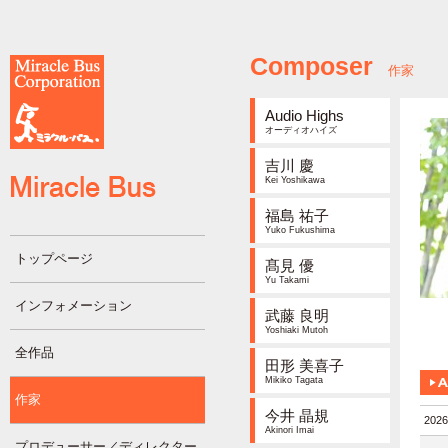
Composer
作家
Audio Highs
オーディオハイズ
吉川 慶
Kei Yoshikawa
福島 祐子
Yuko Fukushima
トップページ
髙見 優
Yu Takami
インフォメーション
武藤 良明
Yoshiaki Mutoh
全作品
田形 美喜子
Mikiko Tagata
作家
今井 晶規
2026
Akinori Imai
プロデューサー／ディレクター