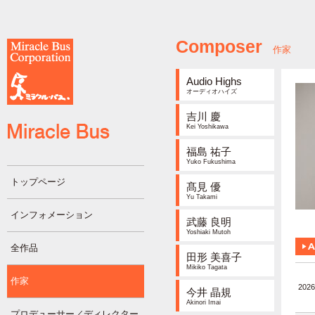
Composer
作家
Audio Highs
オーディオハイズ
吉川 慶
Kei Yoshikawa
福島 祐子
Yuko Fukushima
トップページ
髙見 優
Yu Takami
インフォメーション
武藤 良明
Yoshiaki Mutoh
全作品
田形 美喜子
Mikiko Tagata
作家
2026
今井 晶規
Akinori Imai
プロデューサー／ディレクター