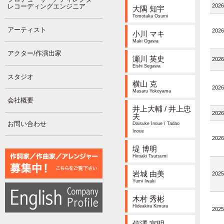
レコーディングエンジニア
2026
大隅 知宇
Tomotaka Osumi
アーティスト
2026
小川 マキ
Maki Ogawa
アクター/作演出家
瀬川 英史
2026
Eishi Segawa
スタジオ
横山 克
2026
Masaru Yokoyama
会社概要
井上大輔 / 井上忠
2026
夫
お問い合わせ
Daisuke Inoue / Tadao
Inoue
2026
堤 博明
Hiroaki Tsutsumi
岩城 由美
2025
Yumi Iwaki
木村 秀彬
Hideakira Kimura
2025
信澤 宣明