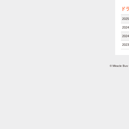
ド
202
202
202
202
© Miracle Bus 