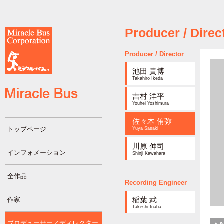
Producer / Direc
Producer / Director
池田 貴博
Takahiro Ikeda
吉村 洋平
Youhei Yoshimura
佐々木 侑弥
トップページ
Yuya Sasaki
川原 伸司
インフォメーション
Shinji Kawahara
全作品
Recording Engineer
稲葉 武
作家
Takeshi Inaba
プロデューサー／ディレクター