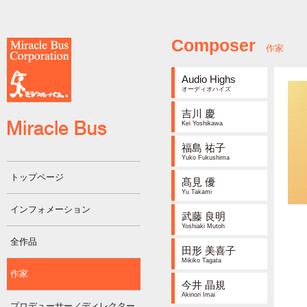
Composer
作家
Audio Highs
オーディオハイズ
吉川 慶
Kei Yoshikawa
福島 祐子
Yuko Fukushima
トップページ
髙見 優
Yu Takami
インフォメーション
武藤 良明
Yoshiaki Mutoh
全作品
田形 美喜子
Mikiko Tagata
作家
今井 晶規
Akinori Imai
プロデューサー／ディレクター