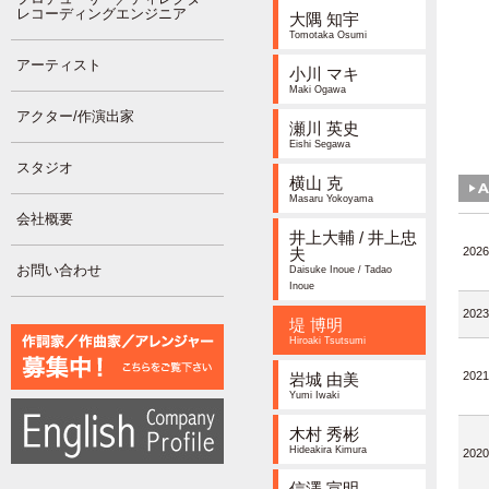
レコーディングエンジニア
大隅 知宇
Tomotaka Osumi
アーティスト
小川 マキ
Maki Ogawa
アクター/作演出家
瀬川 英史
Eishi Segawa
スタジオ
横山 克
Masaru Yokoyama
会社概要
井上大輔 / 井上忠
夫
2026
お問い合わせ
Daisuke Inoue / Tadao
Inoue
2023
堤 博明
Hiroaki Tsutsumi
2021
岩城 由美
Yumi Iwaki
木村 秀彬
Hideakira Kimura
2020
信澤 宣明