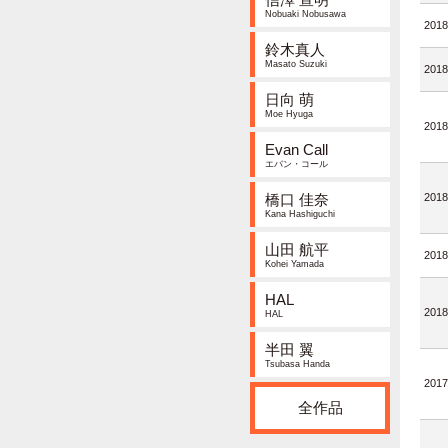
Nobuaki Nobusawa
2018
鈴木真人
Masato Suzuki
2018
日向 萌
Moe Hyuga
2018
Evan Call
エバン・コール
橋口 佳奈
2018
Kana Hashiguchi
山田 航平
2018
Kohei Yamada
HAL
2018
HAL
半田 翼
Tsubasa Handa
2017
全作品