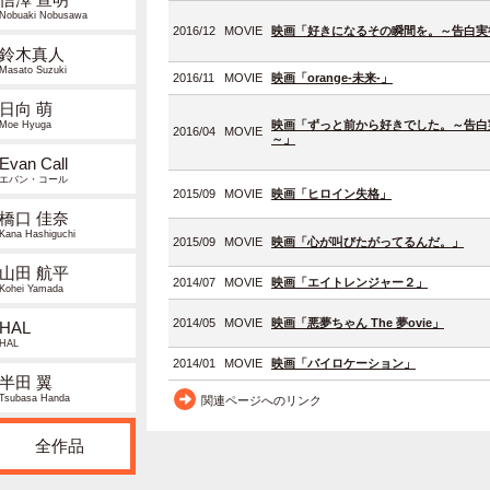
Nobuaki Nobusawa
2016/12
MOVIE
映画「好きになるその瞬間を。～告白実
鈴木真人
Masato Suzuki
2016/11
MOVIE
映画「orange-未来-」
日向 萌
映画「ずっと前から好きでした。～告白
Moe Hyuga
2016/04
MOVIE
～」
Evan Call
エバン・コール
2015/09
MOVIE
映画「ヒロイン失格」
橋口 佳奈
Kana Hashiguchi
2015/09
MOVIE
映画「心が叫びたがってるんだ。」
山田 航平
2014/07
MOVIE
映画「エイトレンジャー２」
Kohei Yamada
2014/05
MOVIE
映画「悪夢ちゃん The 夢ovie」
HAL
HAL
2014/01
MOVIE
映画「バイロケーション」
半田 翼
Tsubasa Handa
関連ページへのリンク
全作品