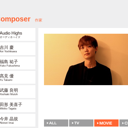
omposer
作家
Audio Highs
オーディオハイズ
吉川 慶
Kei Yoshikawa
福島 祐子
Yuko Fukushima
髙見 優
Yu Takami
武藤 良明
Yoshiaki Mutoh
田形 美喜子
Mikiko Tagata
今井 晶規
Akinori Imai