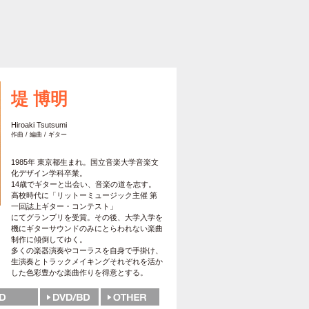
堤 博明
Hiroaki Tsutsumi
作曲 / 編曲 / ギター
1985年 東京都生まれ。国立音楽大学音楽文
化デザイン学科卒業。
14歳でギターと出会い、音楽の道を志す。
高校時代に「リットーミュージック主催 第
一回誌上ギター・コンテスト」
にてグランプリを受賞。その後、大学入学を
機にギターサウンドのみにとらわれない楽曲
制作に傾倒してゆく。
多くの楽器演奏やコーラスを自身で手掛け、
生演奏とトラックメイキングそれぞれを活か
した色彩豊かな楽曲作りを得意とする。