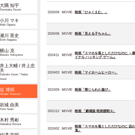
大隅 知宇
Tomotaka Osumi
2025/09
MOVIE
映画「ひゃくえむ。」
小川 マキ
Maki Ogawa
2025/06
MOVIE
映画「見える子ちゃん」
瀬川 英史
Eishi Segawa
横山 克
映画『スマホを落としただけなのに ～最
2024/11
MOVIE
Masaru Yokoyama
イナル ハッキング ゲーム』
井上大輔 / 井上忠
夫
2024/03
MOVIE
映画「マイホームヒーロー」
Daisuke Inoue / Tadao
Inoue
堤 博明
2023/09
MOVIE
映画「禁じられた遊び」
Hiroaki Tsutsumi
岩城 由美
Yumi Iwaki
2021/12
MOVIE
映画 「劇場版 呪術廻戦 0」
木村 秀彬
Hideakira Kimura
映画「スマホを落としただけなのに 囚
2020/02
MOVIE
鬼」
信澤 宣明